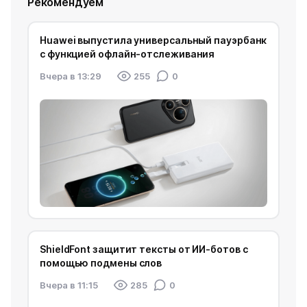
Рекомендуем
Huawei выпустила универсальный пауэрбанк
с функцией офлайн-отслеживания
Вчера в 13:29
255
0
ShieldFont защитит тексты от ИИ-ботов с
помощью подмены слов
Вчера в 11:15
285
0