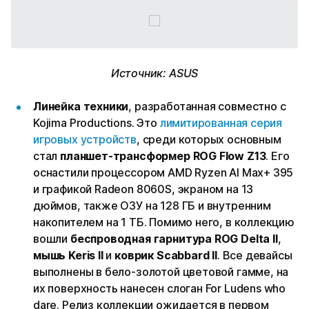
Источник: ASUS
Линейка техники
, разработанная совместно с
Kojima Productions. Это
лимитированная серия
игровых устройств
, среди которых основным
стал
планшет-трансформер ROG Flow Z13
. Его
оснастили процессором AMD Ryzen AI Max+ 395
и графикой Radeon 8060S, экраном на 13
дюймов, также ОЗУ на 128 ГБ и внутренним
накопителем на 1 ТБ. Помимо него, в коллекцию
вошли
беспроводная гарнитура
ROG Delta II
,
мышь Keris II
и
коврик Scabbard II
. Все девайсы
выполнены в бело-золотой цветовой гамме, на
их поверхность нанесен слоган For Ludens who
dare. Релиз коллекции ожидается в первом