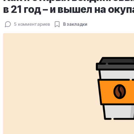
в 21 год – и вышел на оку
5 комментариев
В закладки