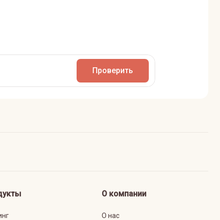
Проверить
дукты
О компании
инг
О нас