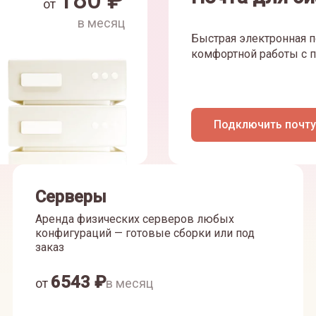
180
₽
от
в месяц
Быстрая электронная п
комфортной работы с п
Подключить почту
Серверы
Аренда физических серверов любых
конфигураций — готовые сборки или под
заказ
6543
₽
от
в месяц