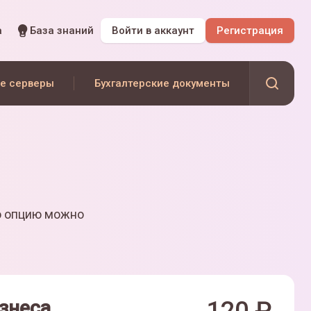
а
База знаний
Войти
в аккаунт
Регистрация
е серверы
Бухгалтерские документы
ю опцию можно
знеса