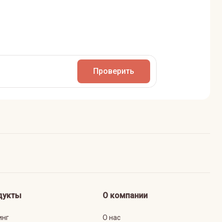
Проверить
дукты
О компании
инг
О нас