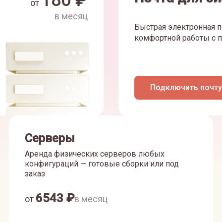
180
₽
от
в месяц
Быстрая электронная п
комфортной работы с п
Подключить почту
Серверы
Аренда физических серверов любых
конфигураций — готовые сборки или под
заказ
6543
₽
от
в месяц