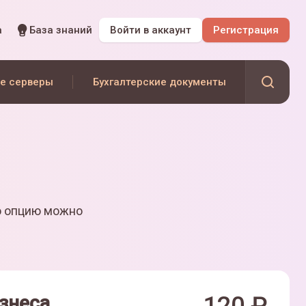
а
База знаний
Войти
в аккаунт
Регистрация
е серверы
Бухгалтерские документы
ю опцию можно
знеса