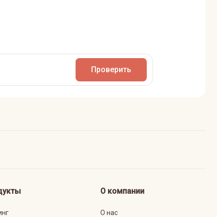
Проверить
дукты
О компании
инг
О нас