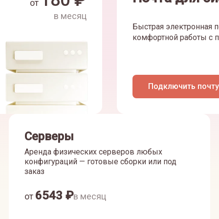
180
₽
от
в месяц
Быстрая электронная п
комфортной работы с п
Подключить почту
Серверы
Аренда физических серверов любых
конфигураций — готовые сборки или под
заказ
6543
₽
от
в месяц