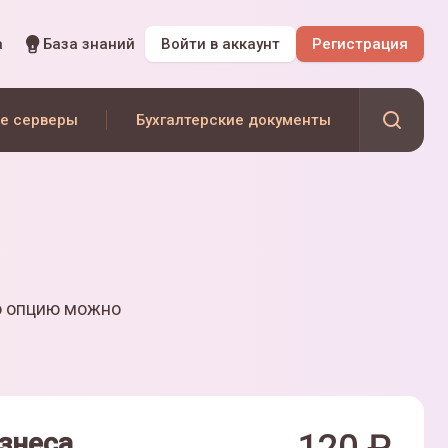
а
База знаний
Войти
в аккаунт
Регистрация
е серверы
Бухгалтерские документы
ю опцию можно
знеса