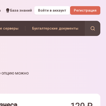
а
База знаний
Войти
в аккаунт
Регистрация
е серверы
Бухгалтерские документы
ю опцию можно
знеса