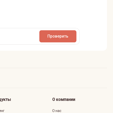
Проверить
дукты
О компании
инг
О нас