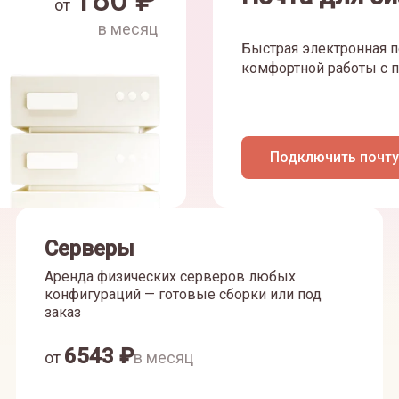
180
₽
от
в месяц
Быстрая электронная п
комфортной работы с п
Подключить почту
Серверы
Аренда физических серверов любых
конфигураций — готовые сборки или под
заказ
6543
₽
от
в месяц