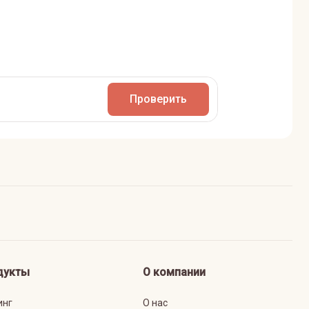
Проверить
дукты
О компании
инг
О нас