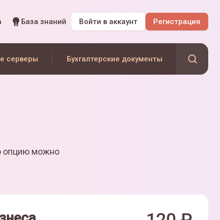
а
База знаний
Войти
в аккаунт
Регистрация
е серверы
Бухгалтерские документы
ю опцию можно
знеса