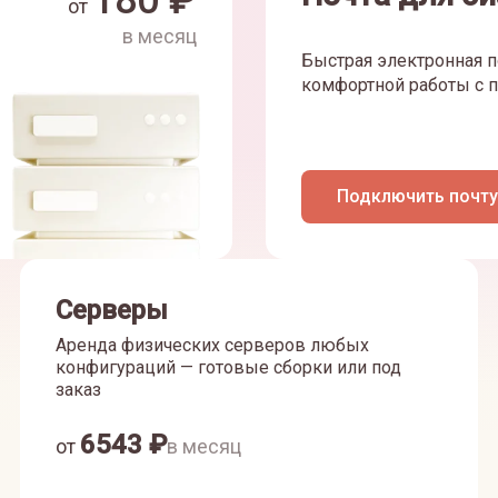
180
₽
от
в месяц
Быстрая электронная п
комфортной работы с п
Подключить почту
Серверы
Аренда физических серверов любых
конфигураций — готовые сборки или под
заказ
6543
₽
от
в месяц