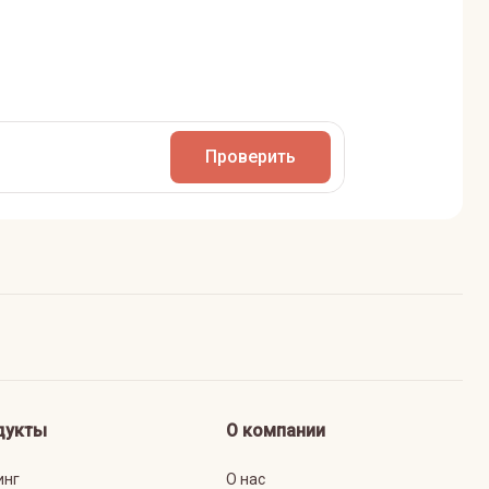
Проверить
дукты
О компании
инг
О нас