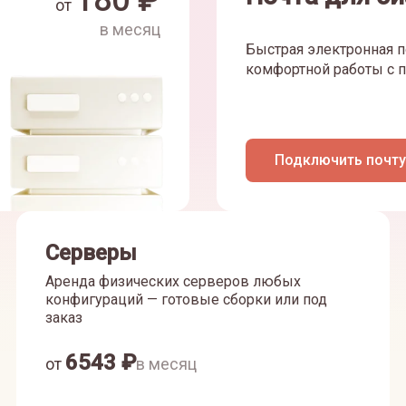
180
₽
от
в месяц
Быстрая электронная п
комфортной работы с п
Подключить почту
Серверы
Аренда физических серверов любых
конфигураций — готовые сборки или под
заказ
6543
₽
от
в месяц