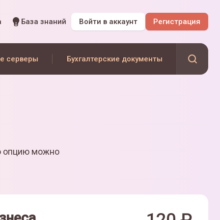
а
База знаний
Войти
в аккаунт
Регистрация
е серверы
Бухгалтерские документы
ю опцию можно
знеса