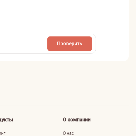
Проверить
дукты
О компании
инг
О нас