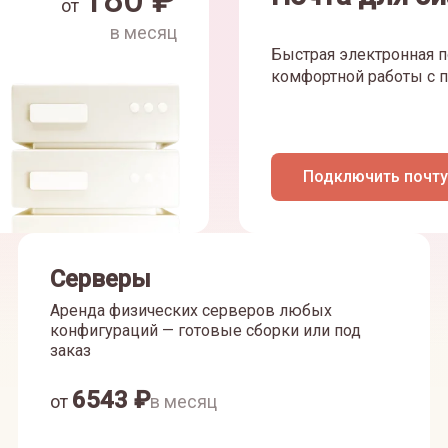
180
₽
от
в месяц
Быстрая электронная п
комфортной работы с п
Подключить почту
Серверы
Аренда физических серверов любых
конфигураций — готовые сборки или под
заказ
6543
₽
от
в месяц