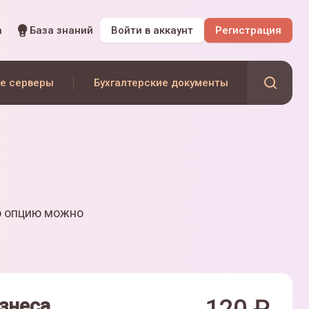
а
База знаний
Войти
в аккаунт
Регистрация
е серверы
Бухгалтерские документы
ю опцию можно
знеса