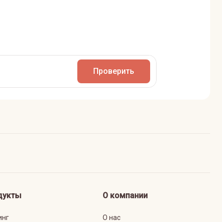
Проверить
дукты
О компании
инг
О нас