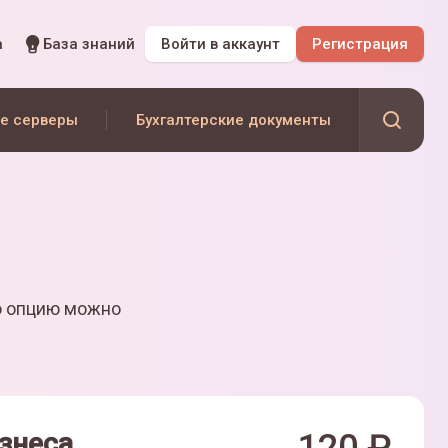
а
База знаний
Войти
в аккаунт
Регистрация
е серверы
Бухгалтерские документы
ю опцию можно
знеса