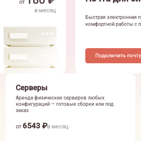
180
₽
от
в месяц
Быстрая электронная п
комфортной работы с п
Подключить почту
Серверы
Аренда физических серверов любых
конфигураций — готовые сборки или под
заказ
6543
₽
от
в месяц