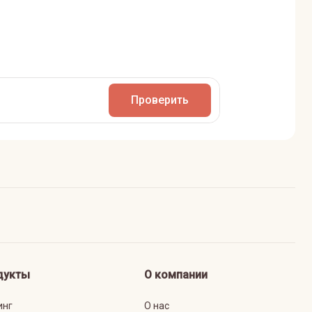
Проверить
дукты
О компании
инг
О нас