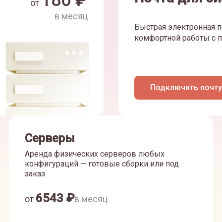
180
₽
от
в месяц
Быстрая электронная п
комфортной работы с п
Подключить почту
Серверы
Аренда физических серверов любых
конфигураций — готовые сборки или под
заказ
6543
₽
от
в месяц