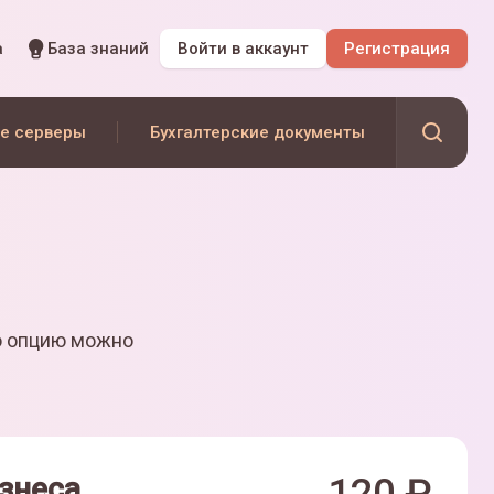
а
База знаний
Войти
в аккаунт
Регистрация
е серверы
Бухгалтерские документы
ю опцию можно
знеса