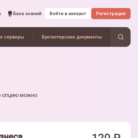
а
База знаний
Войти
в аккаунт
Регистрация
е серверы
Бухгалтерские документы
ю опцию можно
знеса