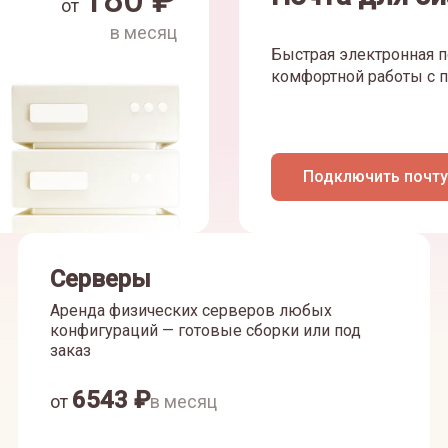
180
₽
от
в месяц
Быстрая электронная п
комфортной работы с п
Подключить почту
Серверы
Аренда физических серверов любых
конфигураций — готовые сборки или под
заказ
6543
₽
от
в месяц