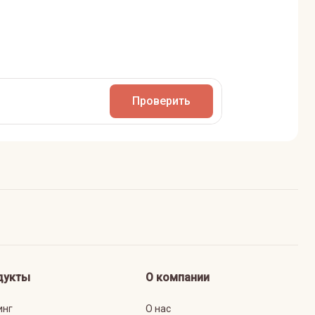
Проверить
дукты
О компании
инг
О нас