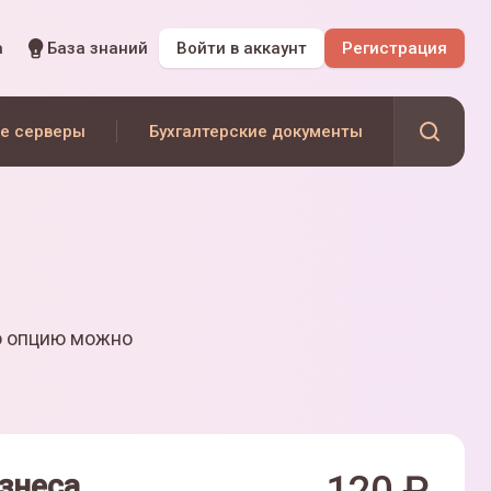
а
База знаний
Войти
в аккаунт
Регистрация
е серверы
Бухгалтерские документы
ю опцию можно
знеса