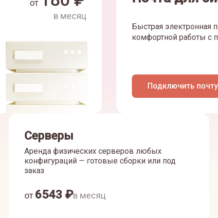
180
₽
от
в месяц
Быстрая электронная п
комфортной работы с п
Подключить почту
Серверы
Аренда физических серверов любых
конфигураций — готовые сборки или под
заказ
6543
₽
от
в месяц