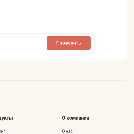
Проверить
дукты
О компании
инг
О нас