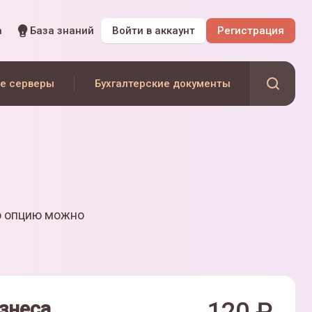
а
База знаний
Войти
в аккаунт
Регистрация
е серверы
Бухгалтерские документы
ю опцию можно
знеса