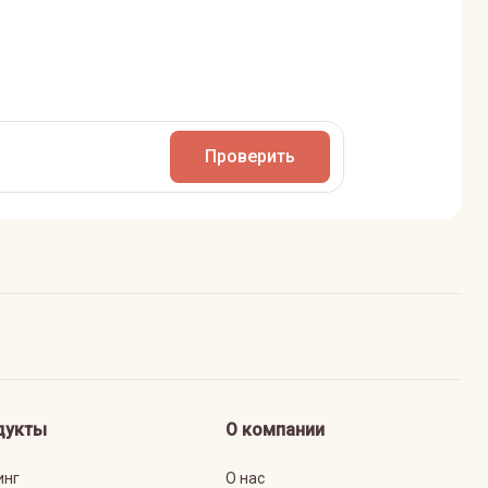
Проверить
дукты
О компании
инг
О нас