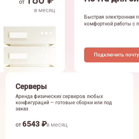
180
₽
от
в месяц
Быстрая электронная п
комфортной работы с п
Подключить почту
Серверы
Аренда физических серверов любых
конфигураций — готовые сборки или под
заказ
6543
₽
от
в месяц