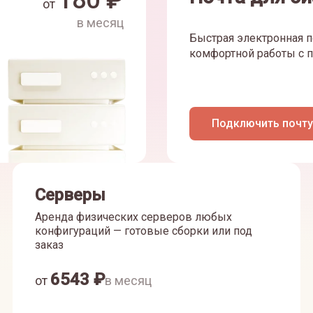
180
₽
от
в месяц
Быстрая электронная п
комфортной работы с п
Подключить почту
Серверы
Аренда физических серверов любых
конфигураций — готовые сборки или под
заказ
6543
₽
от
в месяц