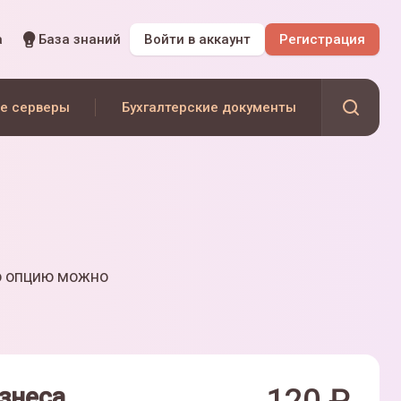
а
База знаний
Войти
в аккаунт
Регистрация
е серверы
Бухгалтерские документы
ю опцию можно
знеса