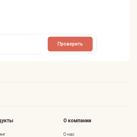
Проверить
дукты
О компании
инг
О нас