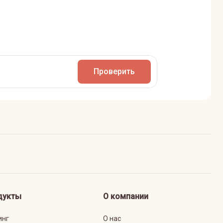
Проверить
дукты
О компании
инг
О нас