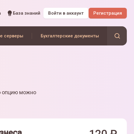
а
База знаний
Войти
в аккаунт
Регистрация
е серверы
Бухгалтерские документы
ю опцию можно
знеса