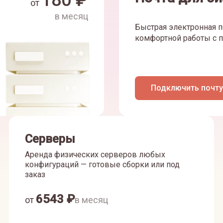
180
₽
от
в месяц
Быстрая электронная п
комфортной работы с п
Подключить почту
Серверы
Аренда физических серверов любых
конфигураций — готовые сборки или под
заказ
6543
₽
от
в месяц