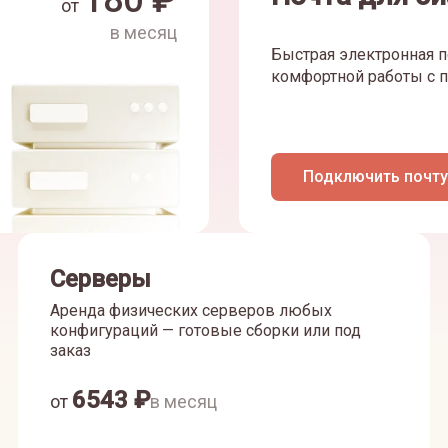
180
₽
от
в месяц
Быстрая электронная п
комфортной работы с п
Подключить почту
Серверы
Аренда физических серверов любых
конфигураций — готовые сборки или под
заказ
6543
₽
от
в месяц