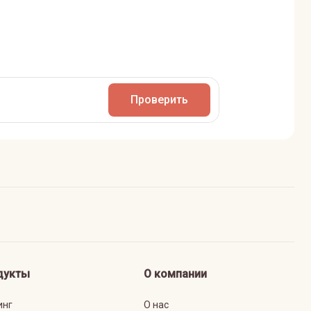
Проверить
дукты
О компании
инг
О нас