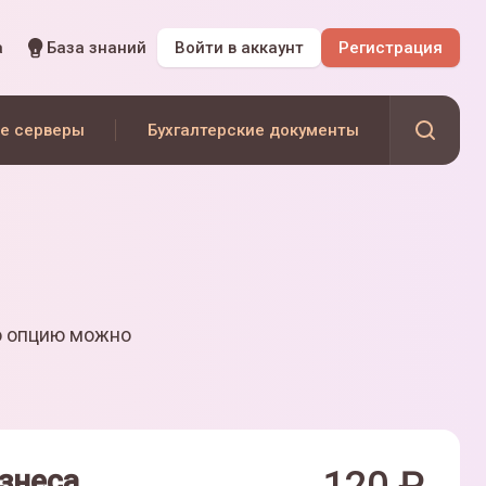
а
База знаний
Войти
в аккаунт
Регистрация
е серверы
Бухгалтерские документы
ю опцию можно
знеса