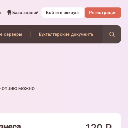
а
База знаний
Войти
в аккаунт
Регистрация
е серверы
Бухгалтерские документы
ю опцию можно
знеса