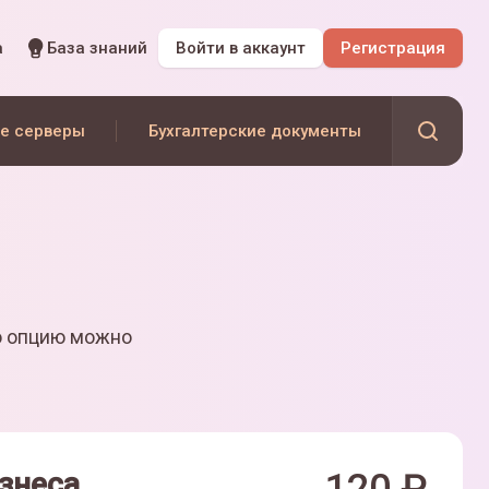
а
База знаний
Войти
в аккаунт
Регистрация
е серверы
Бухгалтерские документы
ю опцию можно
знеса