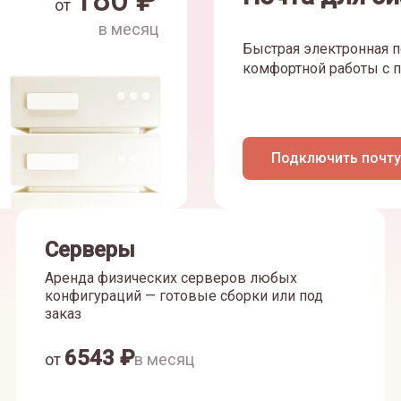
180
₽
от
в месяц
Быстрая электронная п
комфортной работы с п
Подключить почту
Серверы
Аренда физических серверов любых
конфигураций — готовые сборки или под
заказ
6543
₽
от
в месяц