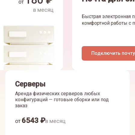
180
₽
от
в месяц
Быстрая электронная п
комфортной работы с п
Подключить почту
Серверы
Аренда физических серверов любых
конфигураций — готовые сборки или под
заказ
6543
₽
от
в месяц