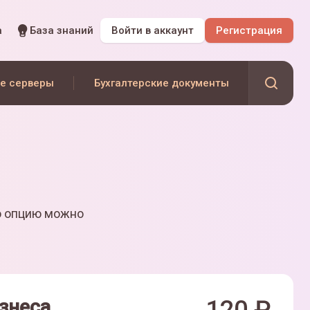
а
База знаний
Войти
в аккаунт
Регистрация
е серверы
Бухгалтерские документы
ю опцию можно
знеса