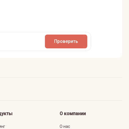
Проверить
дукты
О компании
инг
О нас