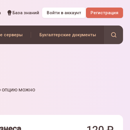
а
База знаний
Войти
в аккаунт
Регистрация
е серверы
Бухгалтерские документы
ю опцию можно
знеса