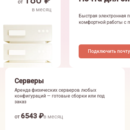
180
₽
от
в месяц
Быстрая электронная п
комфортной работы с п
Подключить почту
Серверы
Аренда физических серверов любых
конфигураций — готовые сборки или под
заказ
6543
₽
от
в месяц