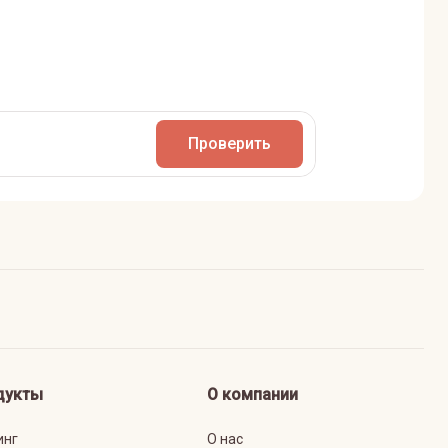
Проверить
дукты
О компании
инг
О нас