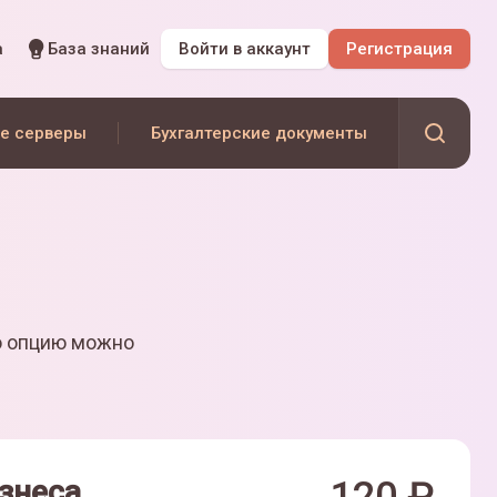
а
База знаний
Войти
в аккаунт
Регистрация
е серверы
Бухгалтерские документы
ю опцию можно
знеса