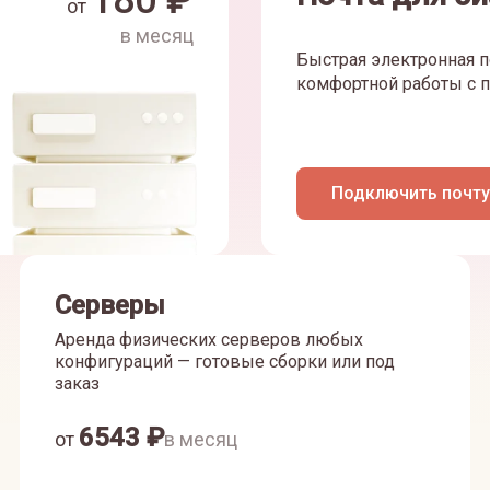
180
₽
от
в месяц
Быстрая электронная п
комфортной работы с п
Подключить почту
Серверы
Аренда физических серверов любых
конфигураций — готовые сборки или под
заказ
6543
₽
от
в месяц