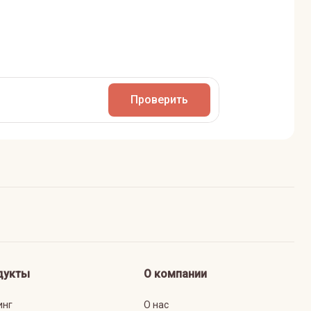
Проверить
дукты
О компании
инг
О нас