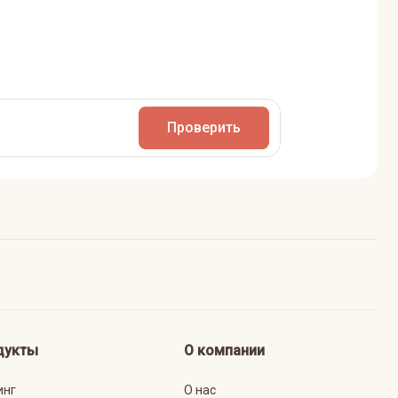
Проверить
дукты
О компании
инг
О нас