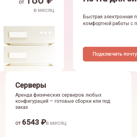
180
₽
от
в месяц
Быстрая электронная п
комфортной работы с п
Подключить почту
Серверы
Аренда физических серверов любых
конфигураций — готовые сборки или под
заказ
6543
₽
от
в месяц