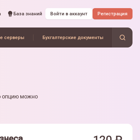
а
База знаний
Войти
в аккаунт
Регистрация
е серверы
Бухгалтерские документы
ю опцию можно
знеса