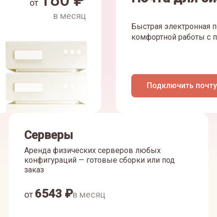
180
₽
от
в месяц
Быстрая электронная п
комфортной работы с п
Подключить почту
Серверы
Аренда физических серверов любых
конфигураций — готовые сборки или под
заказ
6543
₽
от
в месяц