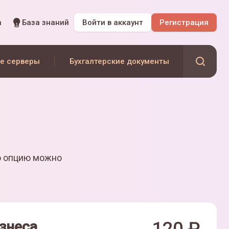
а
База знаний
Войти
в аккаунт
Регистрация
е серверы
Бухгалтерские документы
ю опцию можно
знеса