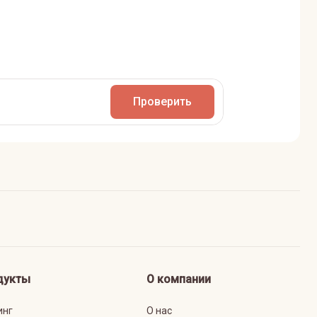
Проверить
дукты
О компании
инг
О нас