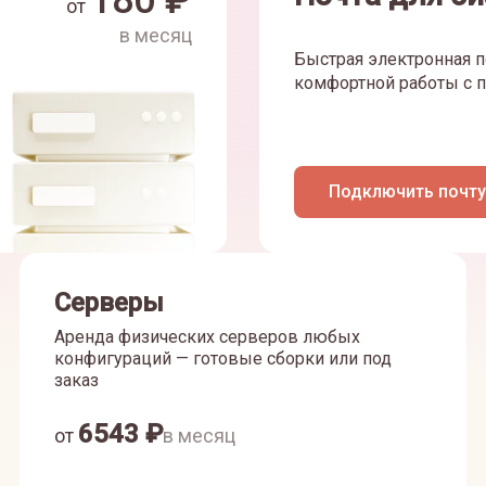
180
₽
от
в месяц
Быстрая электронная п
комфортной работы с п
Подключить почту
Серверы
Аренда физических серверов любых
конфигураций — готовые сборки или под
заказ
6543
₽
от
в месяц