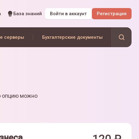
а
База знаний
Войти
в аккаунт
Регистрация
е серверы
Бухгалтерские документы
ю опцию можно
знеса