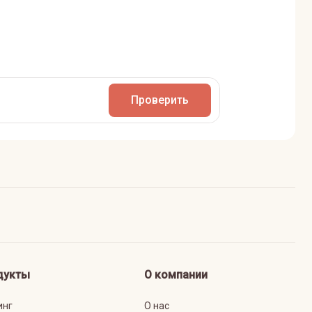
Проверить
дукты
О компании
инг
О нас