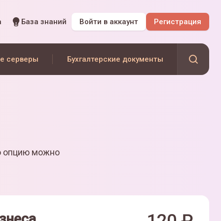
а
База знаний
Войти
в аккаунт
Регистрация
е серверы
Бухгалтерские документы
ю опцию можно
знеса