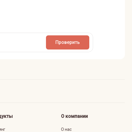
Проверить
дукты
О компании
инг
О нас