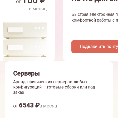
180
₽
от
в месяц
Быстрая электронная п
комфортной работы с п
Подключить почту
Серверы
Аренда физических серверов любых
конфигураций — готовые сборки или под
заказ
6543
₽
от
в месяц