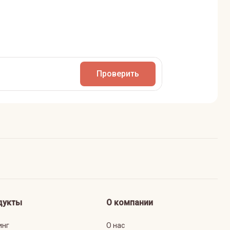
Проверить
дукты
О компании
инг
О нас