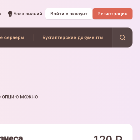
а
База знаний
Войти
в аккаунт
Регистрация
е серверы
Бухгалтерские документы
ю опцию можно
знеса