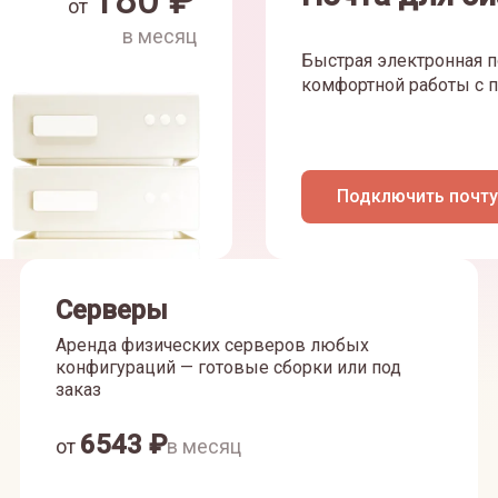
180
₽
от
в месяц
Быстрая электронная п
комфортной работы с п
Подключить почту
Серверы
Аренда физических серверов любых
конфигураций — готовые сборки или под
заказ
6543
₽
от
в месяц