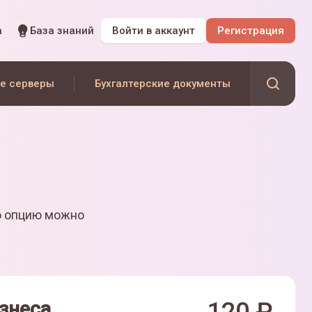
а
База знаний
Войти
в аккаунт
Регистрация
е серверы
Бухгалтерские документы
ю опцию можно
знеса