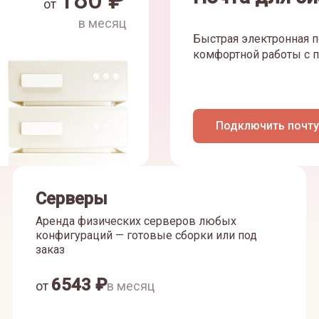
180
₽
от
в месяц
Быстрая электронная п
комфортной работы с п
Подключить почту
Серверы
Аренда физических серверов любых
конфигураций — готовые сборки или под
заказ
6543
₽
от
в месяц