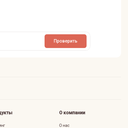
Проверить
дукты
О компании
инг
О нас