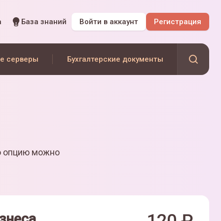
а
База знаний
Войти
в аккаунт
Регистрация
е серверы
Бухгалтерские документы
ю опцию можно
знеса