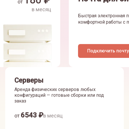
180
₽
от
в месяц
Быстрая электронная п
комфортной работы с п
Подключить почту
Серверы
Аренда физических серверов любых
конфигураций — готовые сборки или под
заказ
6543
₽
от
в месяц