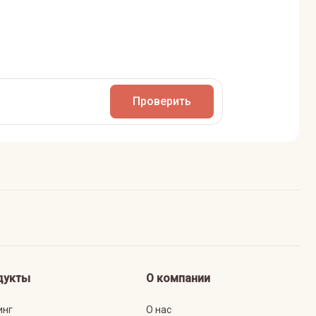
Проверить
дукты
О компании
инг
О нас