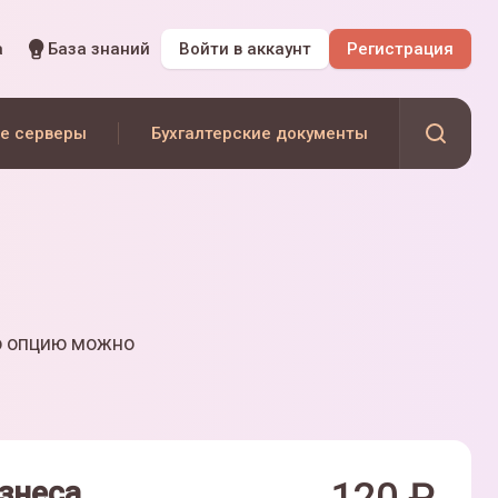
а
База знаний
Войти
в аккаунт
Регистрация
е серверы
Бухгалтерские документы
ю опцию можно
знеса