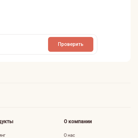
Проверить
дукты
О компании
инг
О нас