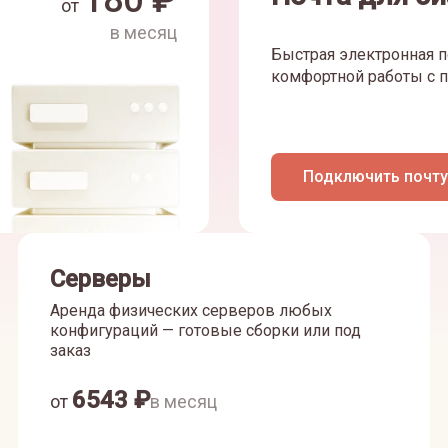
180
₽
от
в месяц
Быстрая электронная п
комфортной работы с п
Подключить почту
Серверы
Аренда физических серверов любых
конфигураций — готовые сборки или под
заказ
6543
₽
от
в месяц