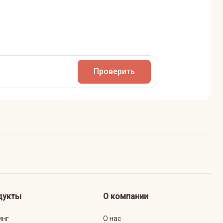
Проверить
дукты
О компании
инг
О нас