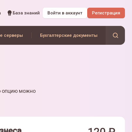
а
База знаний
Войти
в аккаунт
Регистрация
е серверы
Бухгалтерские документы
ю опцию можно
знеса