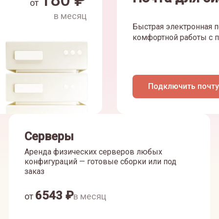
180
₽
от
в месяц
Быстрая электронная п
комфортной работы с п
Подключить почту
Серверы
Аренда физических серверов любых
конфигураций — готовые сборки или под
заказ
6543
₽
от
в месяц