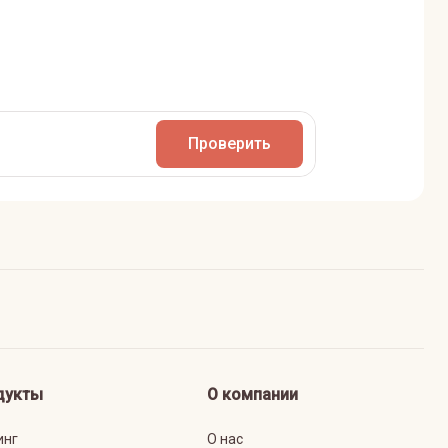
Проверить
дукты
О компании
инг
О нас