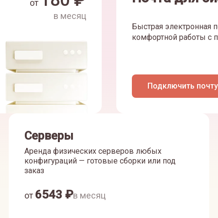
180
₽
от
в месяц
Быстрая электронная п
комфортной работы с п
Подключить почту
Серверы
Аренда физических серверов любых
конфигураций — готовые сборки или под
заказ
6543
₽
от
в месяц