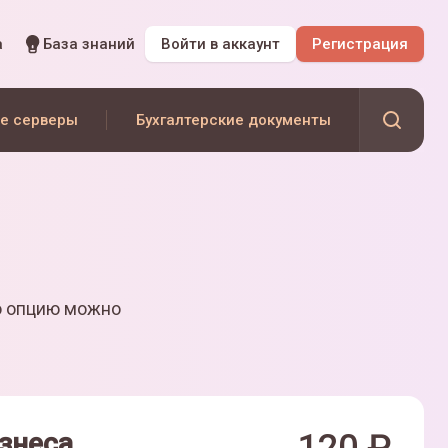
а
База знаний
Войти
в аккаунт
Регистрация
е серверы
Бухгалтерские документы
ю опцию можно
знеса