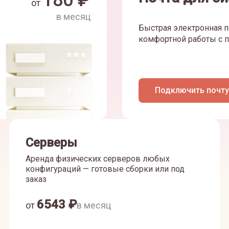
180
₽
от
в месяц
Быстрая электронная п
комфортной работы с п
Подключить почту
Серверы
Аренда физических серверов любых
конфигураций — готовые сборки или под
заказ
6543
₽
от
в месяц