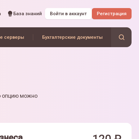
а
База знаний
Войти
в аккаунт
Регистрация
е серверы
Бухгалтерские документы
ю опцию можно
знеса