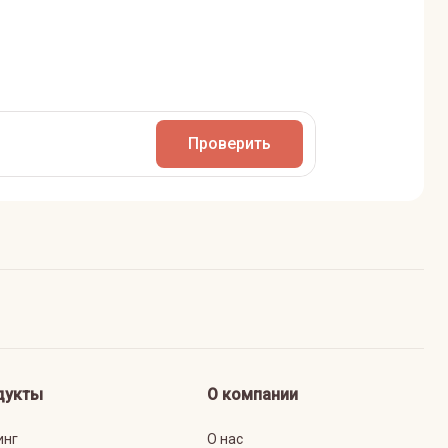
Проверить
дукты
О компании
инг
О нас