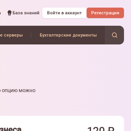
а
База знаний
Войти
в аккаунт
Регистрация
е серверы
Бухгалтерские документы
ю опцию можно
знеса