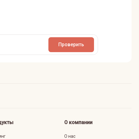
Проверить
дукты
О компании
инг
О нас