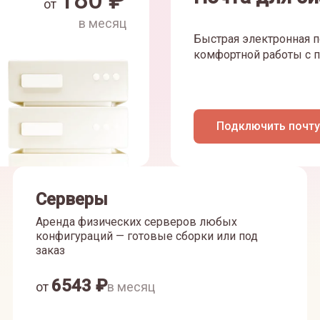
180
₽
от
в месяц
Быстрая электронная п
комфортной работы с п
Подключить почту
Серверы
Аренда физических серверов любых
конфигураций — готовые сборки или под
заказ
6543
₽
от
в месяц