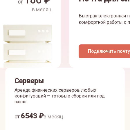
180
₽
от
в месяц
Быстрая электронная п
комфортной работы с п
Подключить почту
Серверы
Аренда физических серверов любых
конфигураций — готовые сборки или под
заказ
6543
₽
от
в месяц