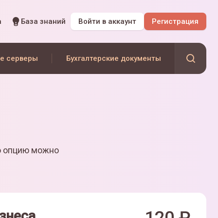
а
База знаний
Войти
в аккаунт
Регистрация
е серверы
Бухгалтерские документы
ю опцию можно
знеса