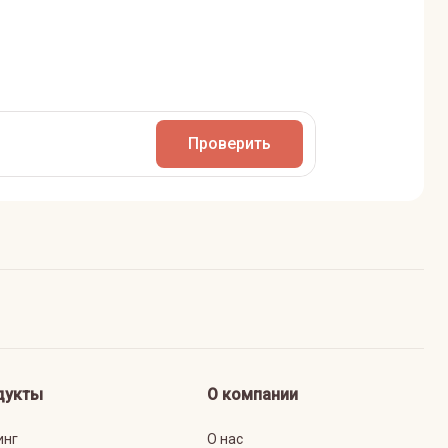
Проверить
дукты
О компании
инг
О нас