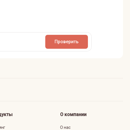
Проверить
дукты
О компании
инг
О нас