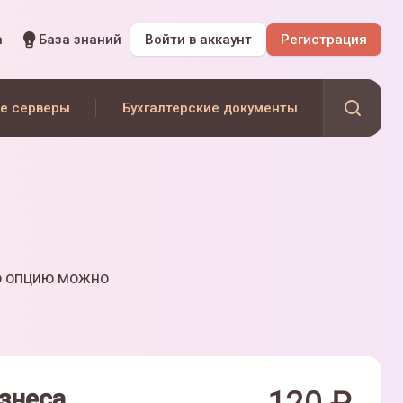
а
База знаний
Войти
в аккаунт
Регистрация
е серверы
Бухгалтерские документы
ю опцию можно
знеса