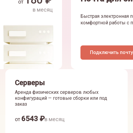
180
₽
от
в месяц
Быстрая электронная п
комфортной работы с п
Подключить почту
Серверы
Аренда физических серверов любых
конфигураций — готовые сборки или под
заказ
6543
₽
от
в месяц