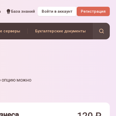
а
База знаний
Войти
в аккаунт
Регистрация
е серверы
Бухгалтерские документы
ю опцию можно
знеса