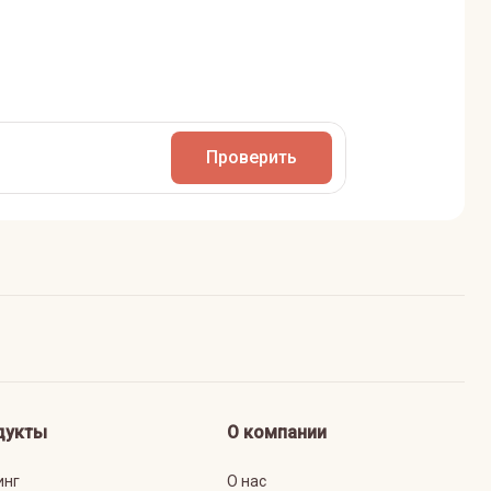
Проверить
дукты
О компании
инг
О нас