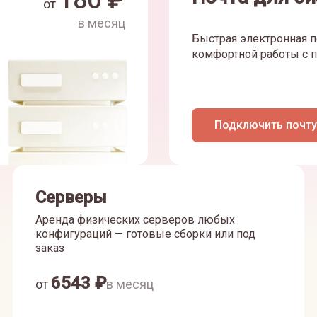
180
₽
от
в месяц
Быстрая электронная п
комфортной работы с п
Подключить почту
Серверы
Аренда физических серверов любых
конфигураций — готовые сборки или под
заказ
6543
₽
от
в месяц