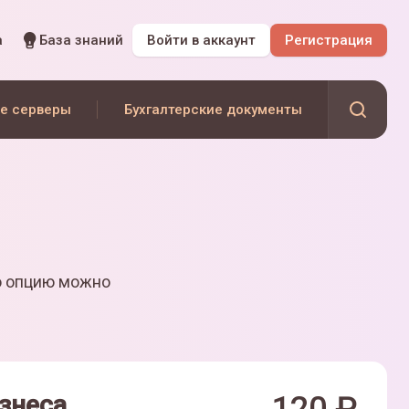
а
База знаний
Войти
в аккаунт
Регистрация
е серверы
Бухгалтерские документы
ю опцию можно
знеса