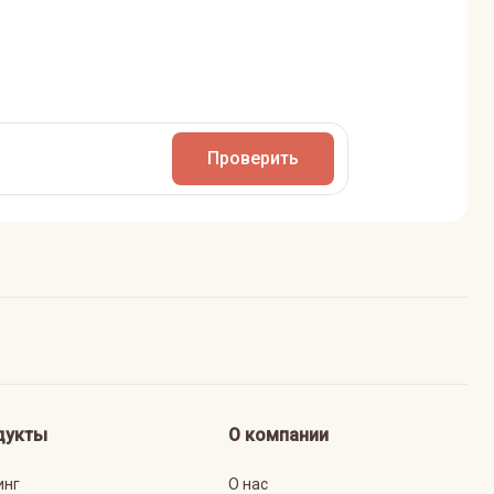
Проверить
дукты
О компании
инг
О нас