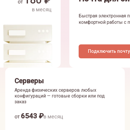
180
₽
от
в месяц
Быстрая электронная п
комфортной работы с п
Подключить почту
Серверы
Аренда физических серверов любых
конфигураций — готовые сборки или под
заказ
6543
₽
от
в месяц