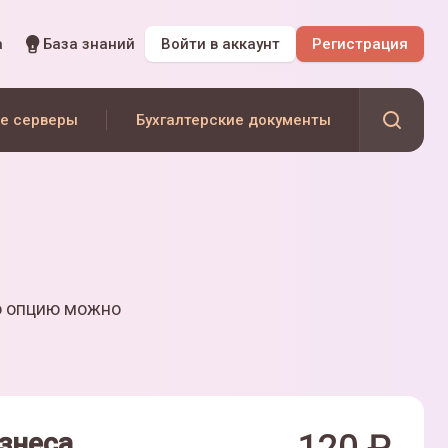
а
База знаний
Войти
в аккаунт
Регистрация
е серверы
Бухгалтерские документы
ю опцию можно
знеса