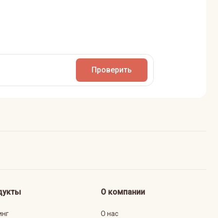
Проверить
дукты
О компании
инг
О нас