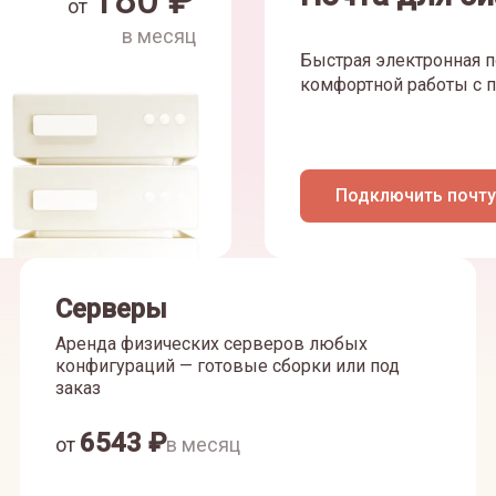
180
₽
от
в месяц
Быстрая электронная п
комфортной работы с п
Подключить почту
Серверы
Аренда физических серверов любых
конфигураций — готовые сборки или под
заказ
6543
₽
от
в месяц