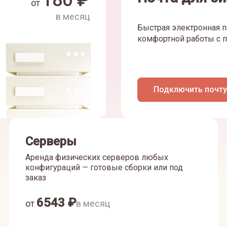
180
₽
от
в месяц
Быстрая электронная п
комфортной работы с п
Подключить почту
Серверы
Аренда физических серверов любых
конфигураций — готовые сборки или под
заказ
6543
₽
от
в месяц