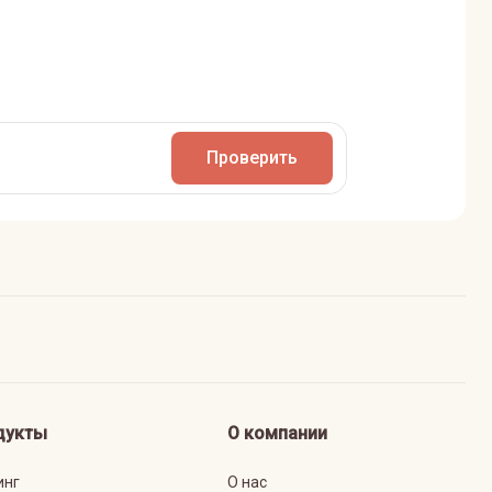
Проверить
дукты
О компании
инг
О нас