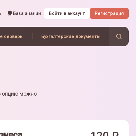
а
База знаний
Войти
в аккаунт
Регистрация
е серверы
Бухгалтерские документы
ю опцию можно
знеса