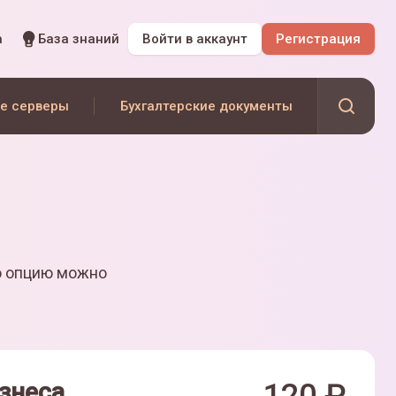
а
База знаний
Войти
в аккаунт
Регистрация
е серверы
Бухгалтерские документы
ю опцию можно
знеса