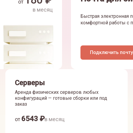
180
₽
от
в месяц
Быстрая электронная п
комфортной работы с п
Подключить почту
Серверы
Аренда физических серверов любых
конфигураций — готовые сборки или под
заказ
6543
₽
от
в месяц