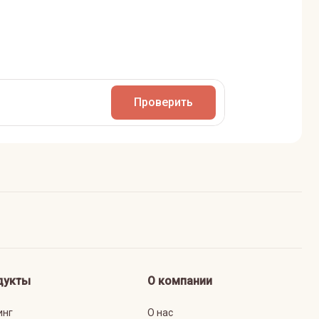
Проверить
дукты
О компании
инг
О нас