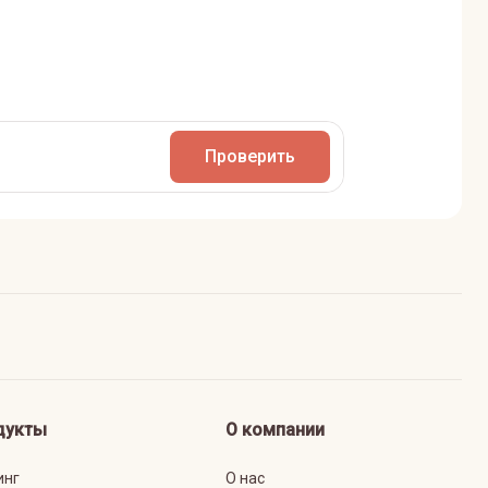
Проверить
дукты
О компании
инг
О нас