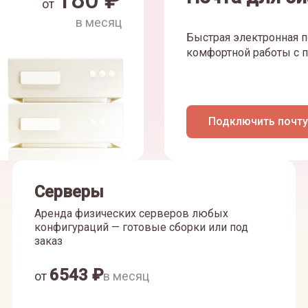
180
₽
от
в месяц
Быстрая электронная п
комфортной работы с п
Подключить почту
Серверы
Аренда физических серверов любых
конфигураций — готовые сборки или под
заказ
6543
₽
от
в месяц