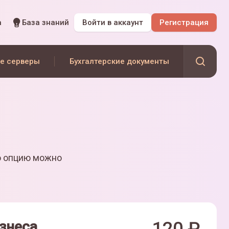
а
База знаний
Войти
в аккаунт
Регистрация
е серверы
Бухгалтерские документы
ю опцию можно
знеса