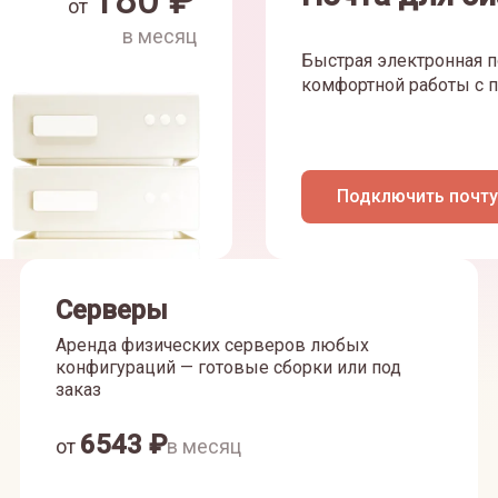
180
₽
от
в месяц
Быстрая электронная п
комфортной работы с п
Подключить почту
Серверы
Аренда физических серверов любых
конфигураций — готовые сборки или под
заказ
6543
₽
от
в месяц