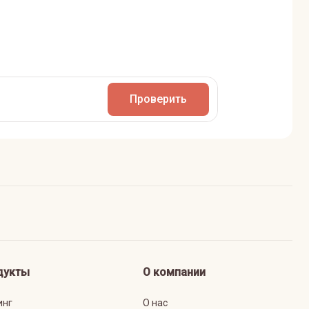
Проверить
дукты
О компании
инг
О нас