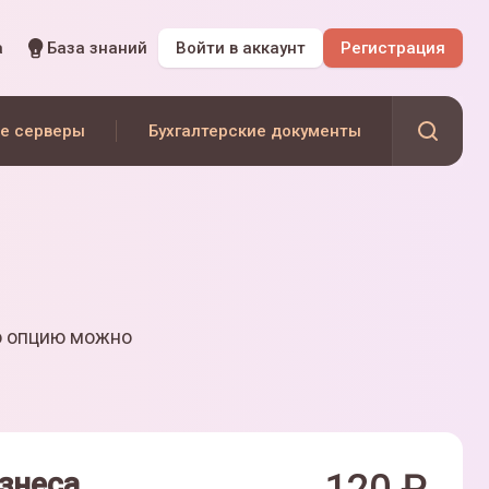
а
База знаний
Войти
в аккаунт
Регистрация
е серверы
Бухгалтерские документы
ю опцию можно
знеса