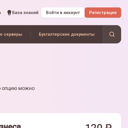
а
База знаний
Войти
в аккаунт
Регистрация
е серверы
Бухгалтерские документы
ю опцию можно
знеса