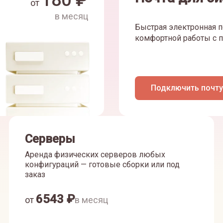
180
₽
от
в месяц
Быстрая электронная п
комфортной работы с п
Подключить почту
Серверы
Аренда физических серверов любых
конфигураций — готовые сборки или под
заказ
6543
₽
от
в месяц