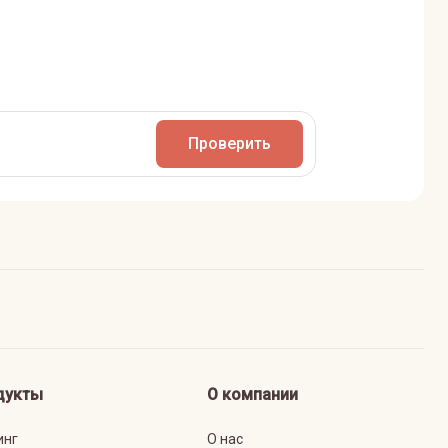
Проверить
дукты
О компании
инг
О нас