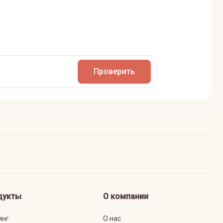
Проверить
дукты
О компании
инг
О нас