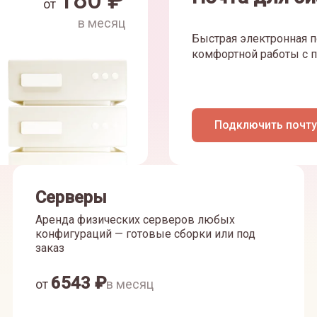
180
₽
от
в месяц
Быстрая электронная п
комфортной работы с п
Подключить почту
Серверы
Аренда физических серверов любых
конфигураций — готовые сборки или под
заказ
6543
₽
от
в месяц