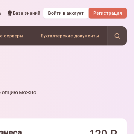
а
База знаний
Войти
в аккаунт
Регистрация
е серверы
Бухгалтерские документы
ю опцию можно
знеса