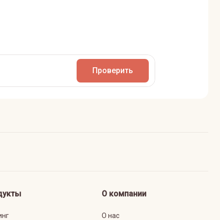
Проверить
дукты
О компании
инг
О нас