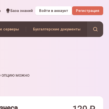
а
База знаний
Войти
в аккаунт
Регистрация
е серверы
Бухгалтерские документы
ю опцию можно
знеса