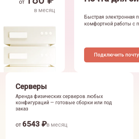
180
₽
от
в месяц
Быстрая электронная п
комфортной работы с п
Подключить почту
Серверы
Аренда физических серверов любых
конфигураций — готовые сборки или под
заказ
6543
₽
от
в месяц