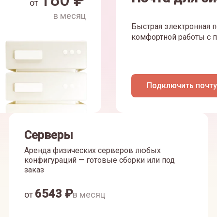
180
₽
от
в месяц
Быстрая электронная п
комфортной работы с п
Подключить почту
Серверы
Аренда физических серверов любых
конфигураций — готовые сборки или под
заказ
6543
₽
от
в месяц