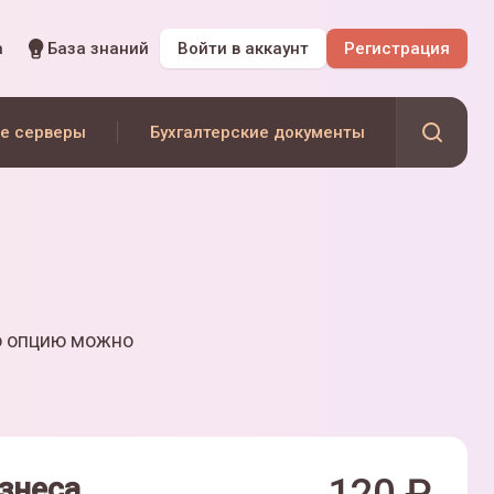
а
База знаний
Войти
в аккаунт
Регистрация
е серверы
Бухгалтерские документы
ю опцию можно
знеса