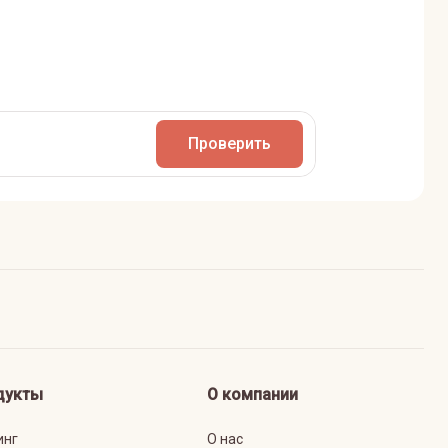
Проверить
дукты
О компании
инг
О нас