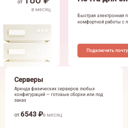
180
₽
от
в месяц
Быстрая электронная п
комфортной работы с п
Подключить почту
Серверы
Аренда физических серверов любых
конфигураций — готовые сборки или под
заказ
6543
₽
от
в месяц