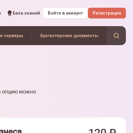
а
База знаний
Войти
в аккаунт
Регистрация
е серверы
Бухгалтерские документы
ю опцию можно
знеса