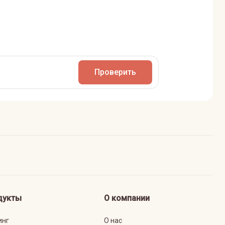
Проверить
дукты
О компании
инг
О нас