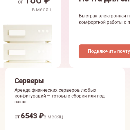
180
₽
от
в месяц
Быстрая электронная п
комфортной работы с п
Подключить почту
Серверы
Аренда физических серверов любых
конфигураций — готовые сборки или под
заказ
6543
₽
от
в месяц