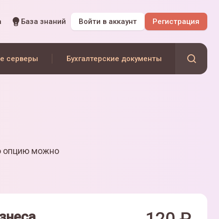
а
База знаний
Войти
в аккаунт
Регистрация
е серверы
Бухгалтерские документы
ю опцию можно
знеса