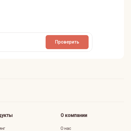
Проверить
дукты
О компании
инг
О нас