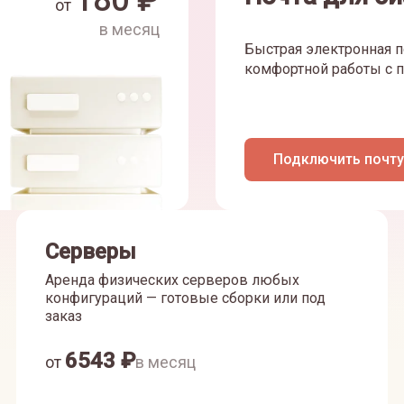
180
₽
от
в месяц
Быстрая электронная п
комфортной работы с п
Подключить почту
Серверы
Аренда физических серверов любых
конфигураций — готовые сборки или под
заказ
6543
₽
от
в месяц