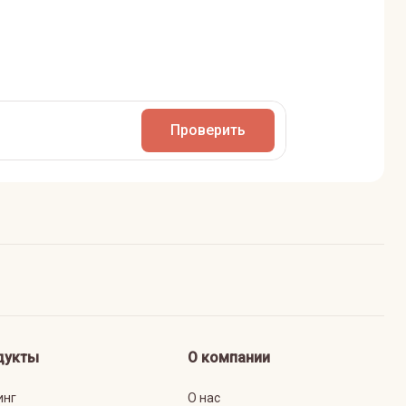
Проверить
дукты
О компании
инг
О нас