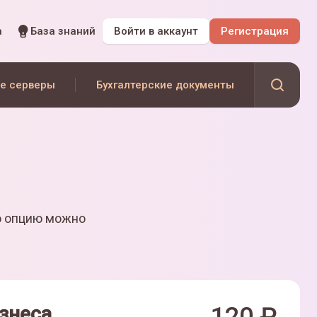
а
База знаний
Войти
в аккаунт
Регистрация
е серверы
Бухгалтерские документы
ю опцию можно
знеса